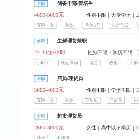
储备干部/管培生
全职
4000-5000元
性别不限｜大专学历｜
五险一金
包吃
月休6天
法定节日
生鲜理货兼职
兼职
22-30元/小时
性别不限｜学历不限｜
小时工
长期兼职
理货
收银
大学
店员/理货员
全职
3000-4000元
性别不限｜学历不限｜
五险一金
包吃
不加班
理货员
超
超市理货员
全职
2660-3000元
女性｜高中以下学历｜
社保
不加班