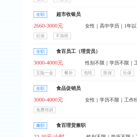
超市收银员
全职
2660-3000元
女性｜高中学历｜1年
社保
不加班
食百员工（理货员）
全职
3000-4000元
性别不限｜学历不限｜
五险一金
餐补
包吃
医保
社保
食品促销员
全职
3000-4000元
女性｜学历不限｜工作
免费培训
食百理货兼职
兼职
22-30元/小时
性别不限｜学历不限｜